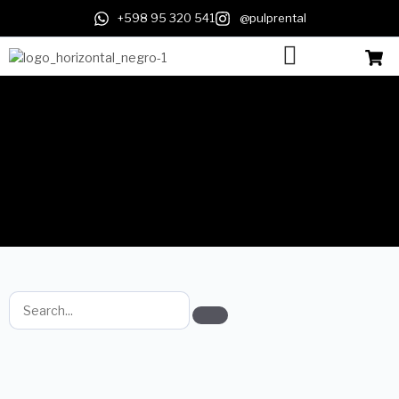
+598 95 320 541
@pulprental
Pulp Found