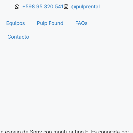
+598 95 320 541
@pulprental
Equipos
Pulp Found
FAQs
Contacto
n espejo de Sony con montura tipo E. Es conocida por